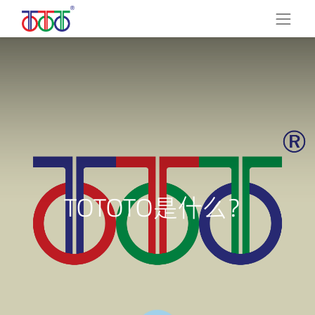
TOTOTO是什么？