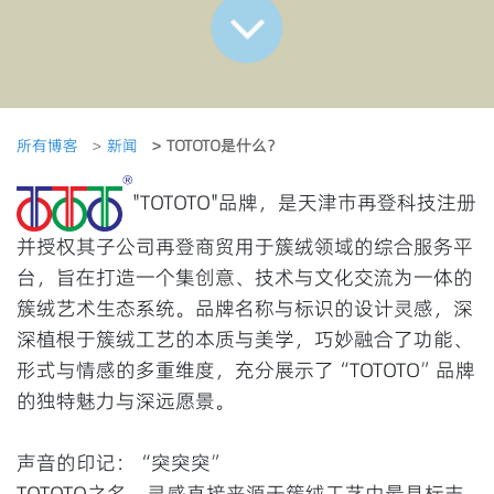
所有博客
新闻
TOTOTO是什么？
"
TOTOTO
"品牌，是天津市再登科技注册
并授权其子公司再登商贸用于簇绒领域的综合服务平
台，旨在打造一个集创意、技术与文化交流为一体的
簇绒艺术生态系统。品牌名称与标识的设计灵感，深
深植根于簇绒工艺的本质与美学，巧妙融合了功能、
形式与情感的多重维度，充分展示了“TOTOTO”品牌
的独特魅力与深远愿景。
声音的印记：“突突突”
TOTOTO之名，灵感直接来源于簇绒工艺中最具标志