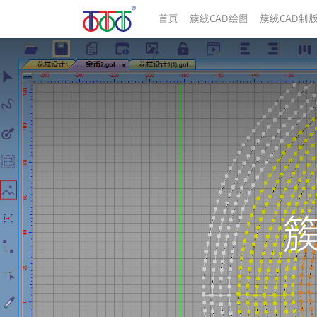
首页
簇绒CAD绘图
簇绒CAD制