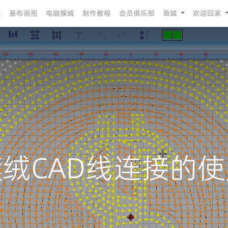
版
基布画图
电脑簇绒
制作教程
会员俱乐部
商城
欢迎回家
簇绒CAD线连接的使